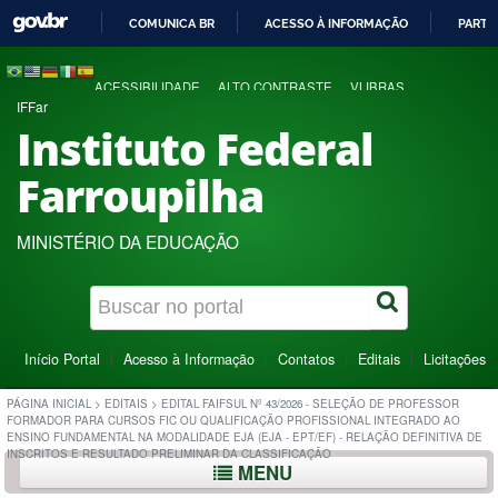
COMUNICA BR
ACESSO À INFORMAÇÃO
PARTI
IR
PARA
ACESSIBILIDADE
ALTO CONTRASTE
VLIBRAS
O
IFFar
CONTEÚDO
Instituto Federal
Farroupilha
MINISTÉRIO DA EDUCAÇÃO
Início Portal
Acesso à Informação
Contatos
Editais
Licitações
PÁGINA INICIAL
>
EDITAIS
>
EDITAL FAIFSUL Nº 43/2026 - SELEÇÃO DE PROFESSOR
FORMADOR PARA CURSOS FIC OU QUALIFICAÇÃO PROFISSIONAL INTEGRADO AO
ENSINO FUNDAMENTAL NA MODALIDADE EJA (EJA - EPT/EF) - RELAÇÃO DEFINITIVA DE
INSCRITOS E RESULTADO PRELIMINAR DA CLASSIFICAÇÃO
MENU