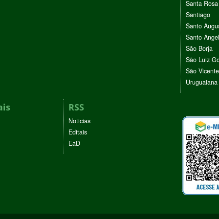
Santa Rosa
Santiago
Santo Augu
Santo Ânge
São Borja
São Luiz G
São Vicente
Uruguaiana
ais
RSS
Noticias
Editais
EaD