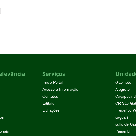
elevância
Serviços
Unidade
Início Portal
Gabinete
r
Acesso à Informação
Alegrete
Contatos
Caçapava d
Editais
CR São Gab
Licitações
Frederico 
vos
Jaguari
Júlio de Cas
ionais
Panambi