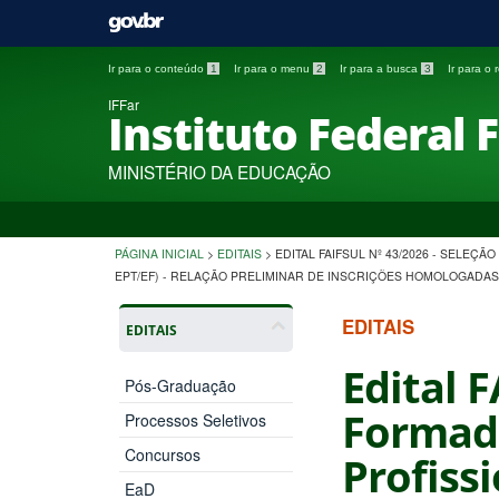
Ir para o conteúdo
1
Ir para o menu
2
Ir para a busca
3
Ir para o
IFFar
Instituto Federal 
MINISTÉRIO DA EDUCAÇÃO
PÁGINA INICIAL
>
EDITAIS
>
EDITAL FAIFSUL Nº 43/2026 - SELE
EPT/EF) - RELAÇÃO PRELIMINAR DE INSCRIÇÕES HOMOLOGADAS
EDITAIS
EDITAIS
Edital F
Pós-Graduação
Formado
Processos Seletivos
Concursos
Profiss
EaD