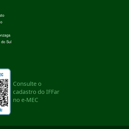
sto
lo
onzaga
 do Sul