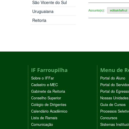
São Vicente do Sul
Uruguaiana
Assunto(s):
editaisfaifsul
Reitoria
IF Farroupilha
Menu de R
Sobre o IFFar
Portal do Aluno
Cadastro e-MEC
Portal do Servido
Gabinete da Reitoria
Portal do Egresso
Conselho Superior
Nossas Unidades
Colégio de Dirigentes
Guia de Cursos
Calendário Acadêmico
Processos Seleti
Lista de Ramais
Concursos
Comunicação
Sistemas Instituc