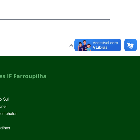
Voltar para o topo
s IF Farroupilha
o Sul
riel
Westphalen
tilhos