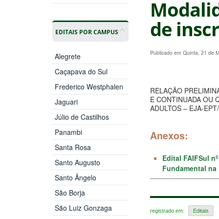
Modalid
de insc
EDITAIS POR CAMPUS
Publicado em Quinta, 21 de 
Alegrete
Caçapava do Sul
Frederico Westphalen
RELAÇÃO PRELIMIN
E CONTINUADA OU 
Jaguari
ADULTOS – EJA-EPT
Júlio de Castilhos
Panambi
Anexos:
Santa Rosa
Edital FAIFSul n
Santo Augusto
Fundamental na 
Santo Ângelo
São Borja
São Luiz Gonzaga
registrado em:
Editais