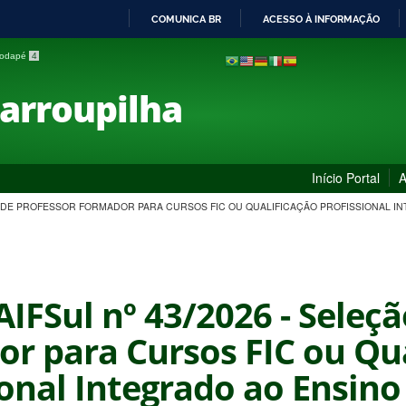
COMUNICA BR
ACESSO À INFORMAÇÃO
IR
 rodapé
4
PARA
O
Farroupilha
CONTEÚDO
Início Portal
A
ÇÃO DE PROFESSOR FORMADOR PARA CURSOS FIC OU QUALIFICAÇÃO PROFISSIONAL I
AIFSul nº 43/2026 - Seleç
r para Cursos FIC ou Qua
ional Integrado ao Ensin