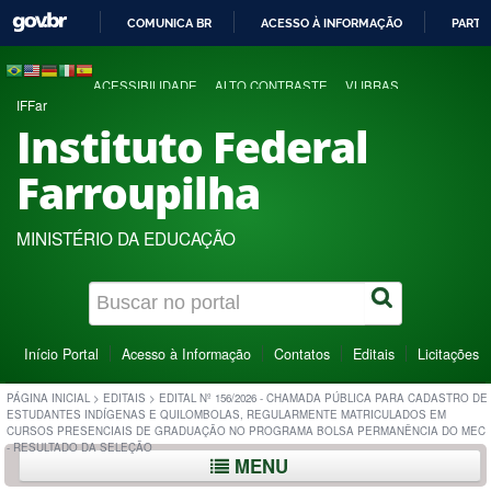
COMUNICA BR
ACESSO À INFORMAÇÃO
PARTI
IR
PARA
ACESSIBILIDADE
ALTO CONTRASTE
VLIBRAS
O
IFFar
CONTEÚDO
Instituto Federal
Farroupilha
MINISTÉRIO DA EDUCAÇÃO
Início Portal
Acesso à Informação
Contatos
Editais
Licitações
PÁGINA INICIAL
>
EDITAIS
>
EDITAL Nº 156/2026 - CHAMADA PÚBLICA PARA CADASTRO DE
ESTUDANTES INDÍGENAS E QUILOMBOLAS, REGULARMENTE MATRICULADOS EM
CURSOS PRESENCIAIS DE GRADUAÇÃO NO PROGRAMA BOLSA PERMANÊNCIA DO MEC
- RESULTADO DA SELEÇÃO
MENU