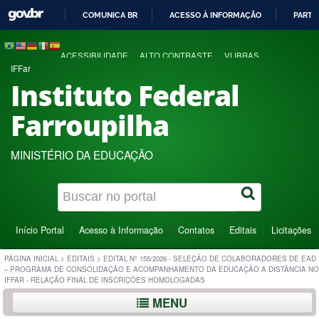
COMUNICA BR
ACESSO À INFORMAÇÃO
PARTI
IR
PARA
ACESSIBILIDADE
ALTO CONTRASTE
VLIBRAS
O
IFFar
CONTEÚDO
Instituto Federal
Farroupilha
MINISTÉRIO DA EDUCAÇÃO
Início Portal
Acesso à Informação
Contatos
Editais
Licitações
PÁGINA INICIAL
>
EDITAIS
>
EDITAL Nº 155/2026 - SELEÇÃO DE COLABORADORES DE EAD
– PROGRAMA DE CONSOLIDAÇÃO E ACOMPANHAMENTO DA EDUCAÇÃO A DISTÂNCIA NO
IFFAR - RELAÇÃO FINAL DE INSCRIÇÕES HOMOLOGADAS
MENU