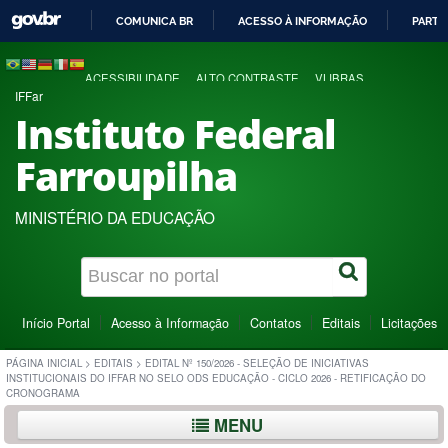
COMUNICA BR
ACESSO À INFORMAÇÃO
PARTI
IR
PARA
ACESSIBILIDADE
ALTO CONTRASTE
VLIBRAS
O
IFFar
CONTEÚDO
Instituto Federal
Farroupilha
MINISTÉRIO DA EDUCAÇÃO
Início Portal
Acesso à Informação
Contatos
Editais
Licitações
PÁGINA INICIAL
>
EDITAIS
>
EDITAL Nº 150/2026 - SELEÇÃO DE INICIATIVAS
INSTITUCIONAIS DO IFFAR NO SELO ODS EDUCAÇÃO - CICLO 2026 - RETIFICAÇÃO DO
CRONOGRAMA
MENU