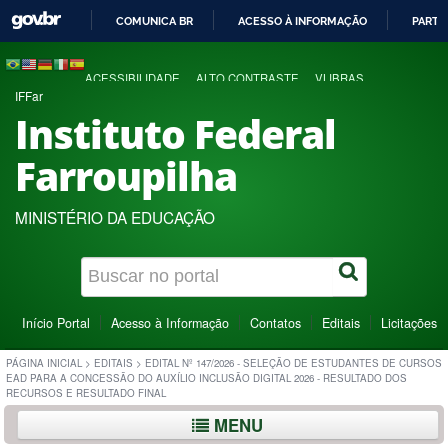
COMUNICA BR
ACESSO À INFORMAÇÃO
PARTI
IR
PARA
ACESSIBILIDADE
ALTO CONTRASTE
VLIBRAS
O
IFFar
CONTEÚDO
Instituto Federal
Farroupilha
MINISTÉRIO DA EDUCAÇÃO
Início Portal
Acesso à Informação
Contatos
Editais
Licitações
PÁGINA INICIAL
>
EDITAIS
>
EDITAL Nº 147/2026 - SELEÇÃO DE ESTUDANTES DE CURSOS
EAD PARA A CONCESSÃO DO AUXÍLIO INCLUSÃO DIGITAL 2026 - RESULTADO DOS
RECURSOS E RESULTADO FINAL
MENU