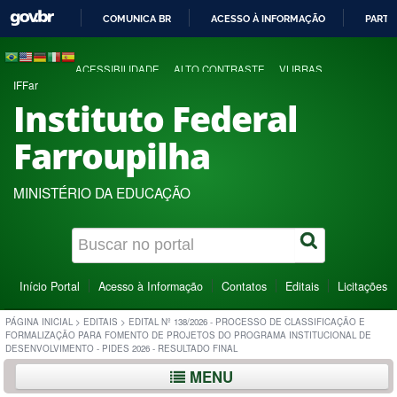
COMUNICA BR
ACESSO À INFORMAÇÃO
PARTI
IR
PARA
ACESSIBILIDADE
ALTO CONTRASTE
VLIBRAS
O
IFFar
CONTEÚDO
Instituto Federal
Farroupilha
MINISTÉRIO DA EDUCAÇÃO
Início Portal
Acesso à Informação
Contatos
Editais
Licitações
PÁGINA INICIAL
>
EDITAIS
>
EDITAL Nº 138/2026 - PROCESSO DE CLASSIFICAÇÃO E
FORMALIZAÇÃO PARA FOMENTO DE PROJETOS DO PROGRAMA INSTITUCIONAL DE
DESENVOLVIMENTO - PIDES 2026 - RESULTADO FINAL
MENU