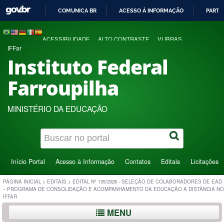
COMUNICA BR
ACESSO À INFORMAÇÃO
PARTI
IR
PARA
ACESSIBILIDADE
ALTO CONTRASTE
VLIBRAS
O
IFFar
CONTEÚDO
Instituto Federal
Farroupilha
MINISTÉRIO DA EDUCAÇÃO
Início Portal
Acesso à Informação
Contatos
Editais
Licitações
PÁGINA INICIAL
>
EDITAIS
>
EDITAL Nº 135/2026 - SELEÇÃO DE COLABORADORES DE EAD
– PROGRAMA DE CONSOLIDAÇÃO E ACOMPANHAMENTO DA EDUCAÇÃO A DISTÂNCIA NO
IFFAR
MENU