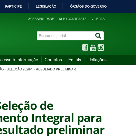
PARTICIPE
LEGISLAÇÃO
ÓRGÃOS DO GOVERNO
ACESSIBILIDADE
ALTO CONTRASTE
VLIBRAS
cesso à Informação
Contatos
Editais
Licitações
O - SELEÇÃO 2026/1 - RESULTADO PRELIMINAR
Seleção de
mento Integral para
Resultado preliminar