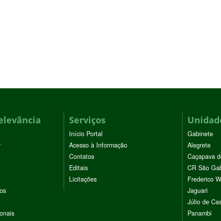
elevância
Serviços
Unidade
Início Portal
Gabinete
r
Acesso à Informação
Alegrete
Contatos
Caçapava d
Editais
CR São Gab
Licitações
Frederico 
vos
Jaguari
Júlio de Cas
ionais
Panambi