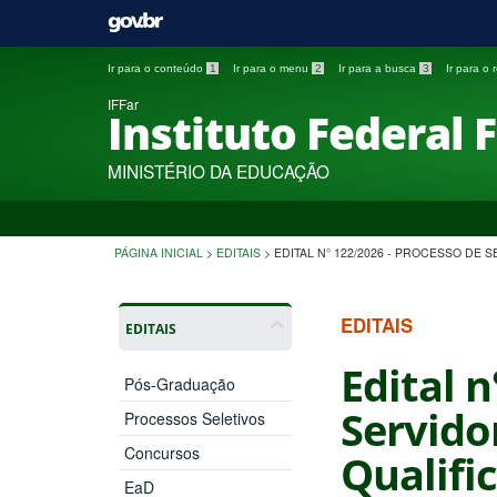
Ir para o conteúdo
1
Ir para o menu
2
Ir para a busca
3
Ir para o
IFFar
Instituto Federal 
MINISTÉRIO DA EDUCAÇÃO
PÁGINA INICIAL
>
EDITAIS
>
EDITAL N° 122/2026 - PROCESSO DE
EDITAIS
EDITAIS
Edital 
Pós-Graduação
Servido
Processos Seletivos
Concursos
Qualifi
EaD