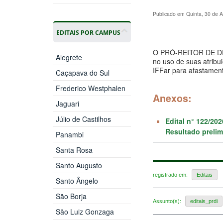
Publicado em Quinta, 30 de A
EDITAIS POR CAMPUS
O PRÓ-REITOR DE D
Alegrete
no uso de suas atribu
IFFar para afastament
Caçapava do Sul
Frederico Westphalen
Anexos:
Jaguari
Júlio de Castilhos
Edital n° 122/20
Resultado preli
Panambi
Santa Rosa
Santo Augusto
registrado em:
Editais
Santo Ângelo
São Borja
Assunto(s):
editais_prdi
São Luiz Gonzaga