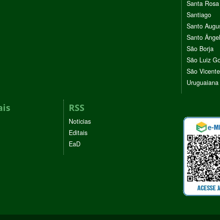
Santa Rosa
Santiago
Santo Augu
Santo Ânge
São Borja
São Luiz G
São Vicente
Uruguaiana
ais
RSS
Noticias
Editais
EaD