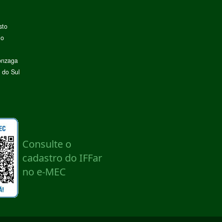
sto
lo
onzaga
 do Sul