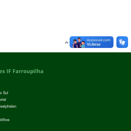
Voltar para o topo
s IF Farroupilha
o Sul
riel
Westphalen
tilhos