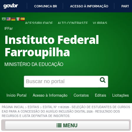
COMUNICA BR
ACESSO À INFORMAÇÃO
PARTI
IR
PARA
ACESSIBILIDADE
ALTO CONTRASTE
VLIBRAS
O
IFFar
CONTEÚDO
Instituto Federal
Farroupilha
MINISTÉRIO DA EDUCAÇÃO
Início Portal
Acesso à Informação
Contatos
Editais
Licitações
PÁGINA INICIAL
>
EDITAIS
>
EDITAL Nº 118/2026 - SELEÇÃO DE ESTUDANTES DE CURSOS
EAD PARA A CONCESSÃO DO AUXÍLIO INCLUSÃO DIGITAL 2026 - RESULTADO DOS
RECURSOS E LISTA DEFINITIVA DE INSCRITOS
MENU