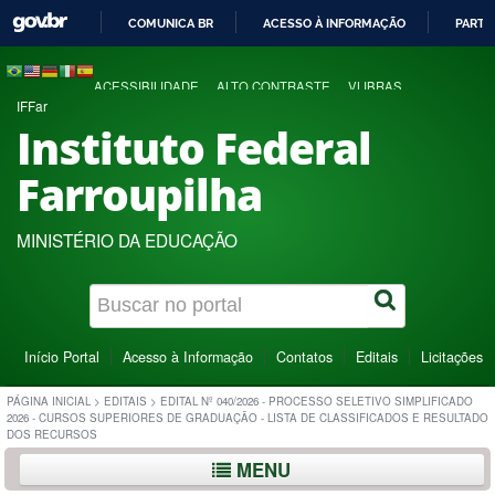
COMUNICA BR
ACESSO À INFORMAÇÃO
PARTI
IR
PARA
ACESSIBILIDADE
ALTO CONTRASTE
VLIBRAS
O
IFFar
CONTEÚDO
Instituto Federal
Farroupilha
MINISTÉRIO DA EDUCAÇÃO
Início Portal
Acesso à Informação
Contatos
Editais
Licitações
PÁGINA INICIAL
>
EDITAIS
>
EDITAL Nº 040/2026 - PROCESSO SELETIVO SIMPLIFICADO
2026 - CURSOS SUPERIORES DE GRADUAÇÃO - LISTA DE CLASSIFICADOS E RESULTADO
DOS RECURSOS
MENU