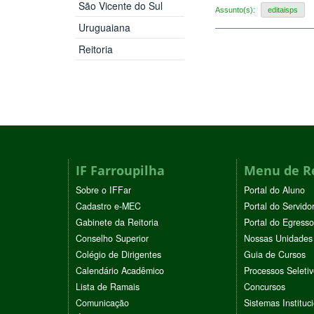
São Vicente do Sul
Assunto(s):
editaisps
Uruguaiana
Reitoria
IF Farroupilha
Menu de R
Sobre o IFFar
Portal do Aluno
Cadastro e-MEC
Portal do Servido
Gabinete da Reitoria
Portal do Egresso
Conselho Superior
Nossas Unidades
Colégio de Dirigentes
Guia de Cursos
Calendário Acadêmico
Processos Seleti
Lista de Ramais
Concursos
Comunicação
Sistemas Instituc