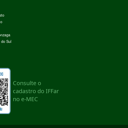
sto
lo
onzaga
 do Sul