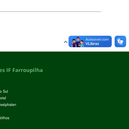
Voltar para o topo
s IF Farroupilha
o Sul
riel
Westphalen
tilhos