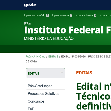
Ir para o conteúdo
1
Ir para o menu
2
Ir para a busca
3
Ir para o
IFFar
Instituto Federal 
MINISTÉRIO DA EDUCAÇÃO
PÁGINA INICIAL
>
EDITAIS
>
EDITAL Nº 036/2026 - PROCESSO SEL
DE VAGA
EDITAIS
EDITAIS
Edital n
Pós-Graduação
Técnico
Processos Seletivos
Concursos
definit
EaD