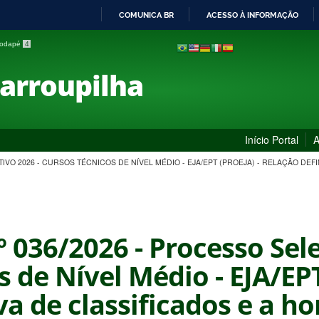
COMUNICA BR
ACESSO À INFORMAÇÃO
IR
 rodapé
4
PARA
O
Farroupilha
CONTEÚDO
Início Portal
A
ETIVO 2026 - CURSOS TÉCNICOS DE NÍVEL MÉDIO - EJA/EPT (PROEJA) - RELAÇÃO 
º 036/2026 - Processo Sel
s de Nível Médio - EJA/EPT
iva de classificados e a 