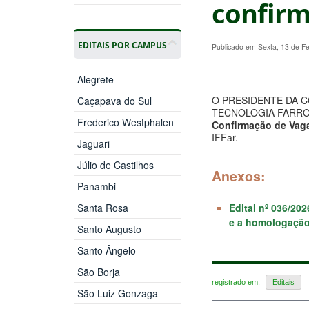
confirm
EDITAIS POR CAMPUS
Publicado em Sexta, 13 de F
Alegrete
O PRESIDENTE DA 
Caçapava do Sul
TECNOLOGIA FARROUPIL
Frederico Westphalen
Confirmação de Vag
IFFar.
Jaguari
Júlio de Castilhos
Anexos:
Panambi
Santa Rosa
Edital nº 036/202
e a homologação
Santo Augusto
Santo Ângelo
São Borja
registrado em:
Editais
São Luiz Gonzaga