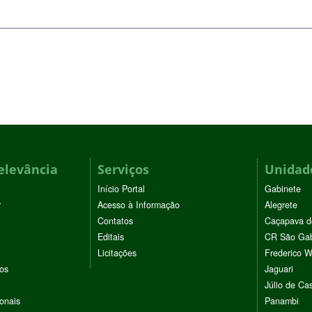
elevância
Serviços
Unidade
Início Portal
Gabinete
r
Acesso à Informação
Alegrete
Contatos
Caçapava d
Editais
CR São Gab
Licitações
Frederico 
vos
Jaguari
Júlio de Cas
ionais
Panambi