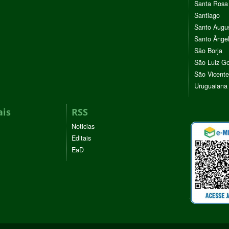
Santa Rosa
Santiago
Santo Augu
Santo Ânge
São Borja
São Luiz G
São Vicente
Uruguaiana
ais
RSS
Noticias
Editais
EaD