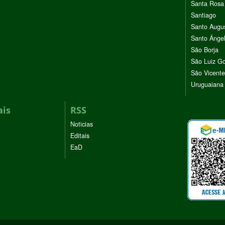
Santa Rosa
Santiago
Santo Augu
Santo Ânge
São Borja
São Luiz G
São Vicente
Uruguaiana
ais
RSS
Noticias
Editais
EaD