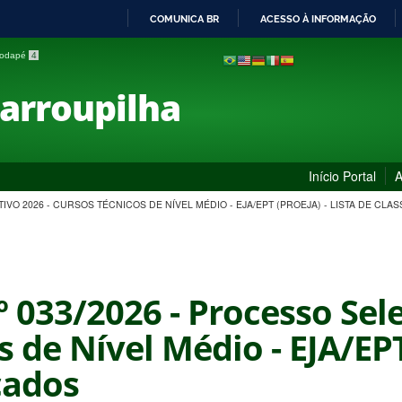
COMUNICA BR
ACESSO À INFORMAÇÃO
IR
 rodapé
4
PARA
O
Farroupilha
CONTEÚDO
Início Portal
A
TIVO 2026 - CURSOS TÉCNICOS DE NÍVEL MÉDIO - EJA/EPT (PROEJA) - LISTA DE CLA
º 033/2026 - Processo Sel
 de Nível Médio - EJA/EPT 
cados