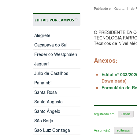
Publicado em Quarta, 11 de 
EDITAIS POR CAMPUS
O PRESIDENTE DA 
Alegrete
TECNOLOGIA FARROUPIL
Técnicos de Nível Mé
Caçapava do Sul
Frederico Westphalen
Anexos:
Jaguari
Júlio de Castilhos
Edital nº 033/202
Downloads)
Panambi
Formulário de R
Santa Rosa
Santo Augusto
Santo Ângelo
registrado em:
Editais
São Borja
São Luiz Gonzaga
Assunto(s):
editaisps