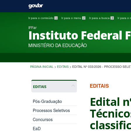
Ir para o conteúdo
1
Ir para o menu
2
Ir para a busca
3
Ir para o
IFFar
Instituto Federal 
MINISTÉRIO DA EDUCAÇÃO
PÁGINA INICIAL
>
EDITAIS
>
EDITAL Nº 033/2026 - PROCESSO SELE
EDITAIS
EDITAIS
Edital n
Pós-Graduação
Técnicos
Processos Seletivos
Concursos
classifi
EaD