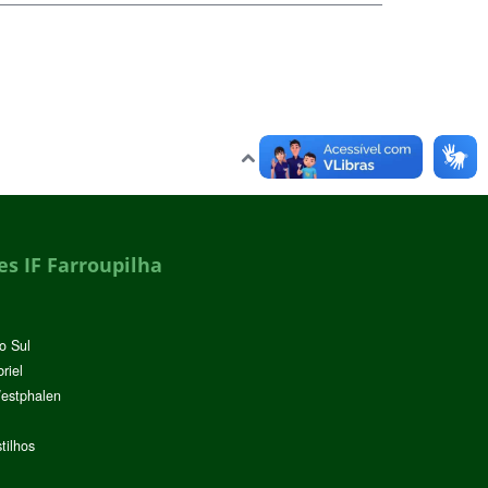
Voltar para o topo
s IF Farroupilha
o Sul
riel
Westphalen
tilhos