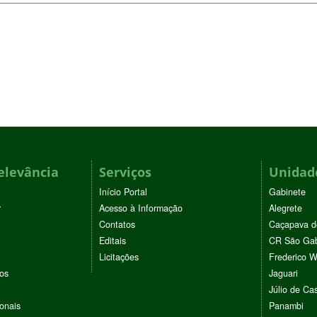
elevância
Serviços
Unidade
Início Portal
Gabinete
r
Acesso à Informação
Alegrete
Contatos
Caçapava d
Editais
CR São Gab
Licitações
Frederico 
vos
Jaguari
Júlio de Cas
ionais
Panambi