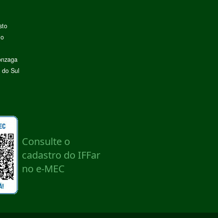
sto
lo
onzaga
 do Sul