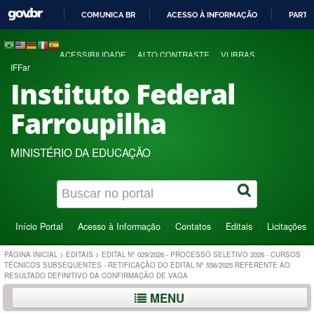
COMUNICA BR
ACESSO À INFORMAÇÃO
PARTI
IR
PARA
ACESSIBILIDADE
ALTO CONTRASTE
VLIBRAS
O
IFFar
CONTEÚDO
Instituto Federal
Farroupilha
MINISTÉRIO DA EDUCAÇÃO
Início Portal
Acesso à Informação
Contatos
Editais
Licitações
PÁGINA INICIAL
>
EDITAIS
>
EDITAL Nº 029/2026 - PROCESSO SELETIVO 2026 - CURSOS
TÉCNICOS SUBSEQUENTES - RETIFICAÇÃO DO EDITAL Nº 556/2025 REFERENTE AO
RESULTADO DEFINITIVO DA CONFIRMAÇÃO DE VAGA
MENU