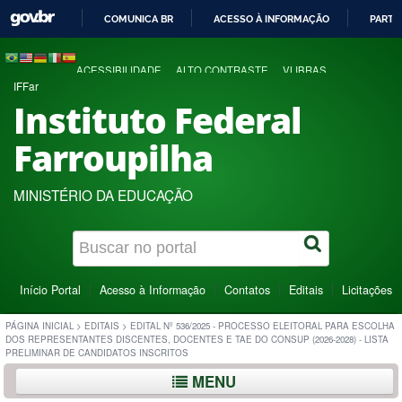
COMUNICA BR
ACESSO À INFORMAÇÃO
PARTI
IR
PARA
ACESSIBILIDADE
ALTO CONTRASTE
VLIBRAS
O
IFFar
CONTEÚDO
Instituto Federal
Farroupilha
MINISTÉRIO DA EDUCAÇÃO
Início Portal
Acesso à Informação
Contatos
Editais
Licitações
PÁGINA INICIAL
>
EDITAIS
>
EDITAL Nº 536/2025 - PROCESSO ELEITORAL PARA ESCOLHA
DOS REPRESENTANTES DISCENTES, DOCENTES E TAE DO CONSUP (2026-2028) - LISTA
PRELIMINAR DE CANDIDATOS INSCRITOS
MENU