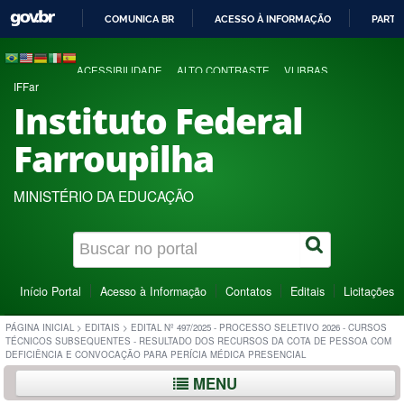
COMUNICA BR
ACESSO À INFORMAÇÃO
PARTI
IR
PARA
ACESSIBILIDADE
ALTO CONTRASTE
VLIBRAS
O
IFFar
CONTEÚDO
Instituto Federal
Farroupilha
MINISTÉRIO DA EDUCAÇÃO
Início Portal
Acesso à Informação
Contatos
Editais
Licitações
PÁGINA INICIAL
>
EDITAIS
>
EDITAL Nº 497/2025 - PROCESSO SELETIVO 2026 - CURSOS
TÉCNICOS SUBSEQUENTES - RESULTADO DOS RECURSOS DA COTA DE PESSOA COM
DEFICIÊNCIA E CONVOCAÇÃO PARA PERÍCIA MÉDICA PRESENCIAL
MENU