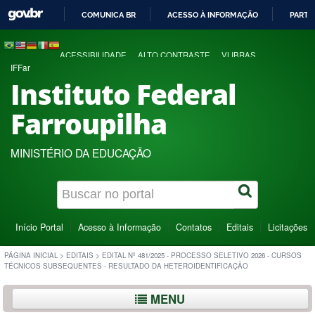
COMUNICA BR
ACESSO À INFORMAÇÃO
PARTI
IR
PARA
ACESSIBILIDADE
ALTO CONTRASTE
VLIBRAS
O
IFFar
CONTEÚDO
Instituto Federal
Farroupilha
MINISTÉRIO DA EDUCAÇÃO
Início Portal
Acesso à Informação
Contatos
Editais
Licitações
PÁGINA INICIAL
>
EDITAIS
>
EDITAL Nº 481/2025 - PROCESSO SELETIVO 2026 - CURSOS
TÉCNICOS SUBSEQUENTES - RESULTADO DA HETEROIDENTIFICAÇÃO
MENU