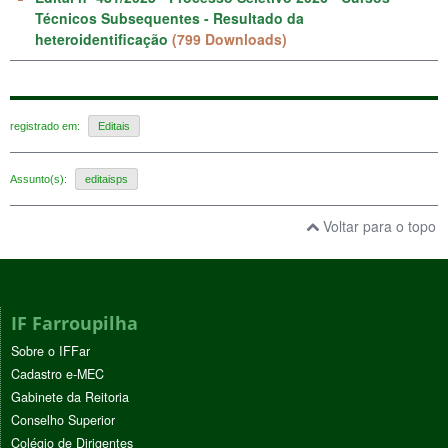
Técnicos Subsequentes - Resultado da
heteroidentificação
(799 Downloads)
registrado em:
Editais
Assunto(s):
editaisps
Voltar para o topo
IF Farroupilha
Sobre o IFFar
Cadastro e-MEC
Gabinete da Reitoria
Conselho Superior
Colégio de Dirigentes