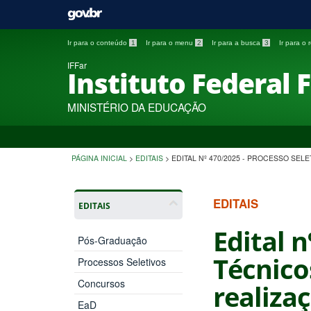
Ir para o conteúdo
1
Ir para o menu
2
Ir para a busca
3
Ir para o
IFFar
Instituto Federal 
MINISTÉRIO DA EDUCAÇÃO
PÁGINA INICIAL
>
EDITAIS
>
EDITAL Nº 470/2025 - PROCESSO SE
EDITAIS
EDITAIS
Edital n
Pós-Graduação
Técnico
Processos Seletivos
Concursos
realiza
EaD