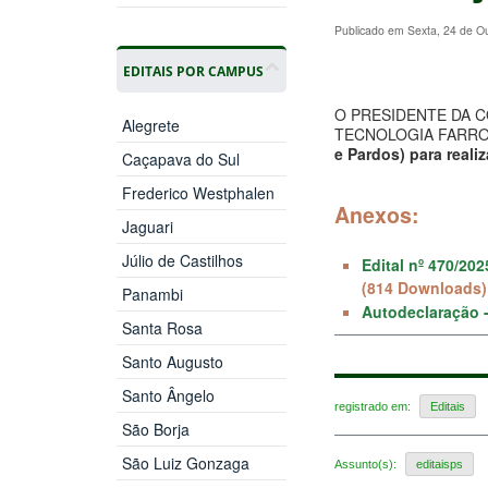
Publicado em Sexta, 24 de O
EDITAIS POR CAMPUS
O PRESIDENTE DA 
Alegrete
TECNOLOGIA FARROUPIL
e Pardos) para reali
Caçapava do Sul
Frederico Westphalen
Anexos:
Jaguari
Júlio de Castilhos
Edital nº 470/20
(814 Downloads)
Panambi
Autodeclaração -
Santa Rosa
Santo Augusto
Santo Ângelo
registrado em:
Editais
São Borja
São Luiz Gonzaga
Assunto(s):
editaisps