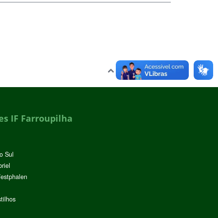
Voltar para o topo
s IF Farroupilha
o Sul
riel
Westphalen
tilhos