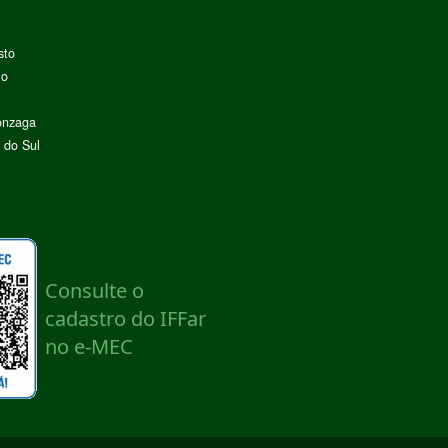
sto
lo
onzaga
 do Sul