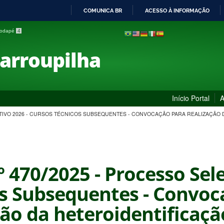
COMUNICA BR
ACESSO À INFORMAÇÃO
IR
 rodapé
4
PARA
O
Farroupilha
CONTEÚDO
Início Portal
A
LETIVO 2026 - CURSOS TÉCNICOS SUBSEQUENTES - CONVOCAÇÃO PARA REALIZAÇÃO
º 470/2025 - Processo Sel
s Subsequentes - Convoc
ção da heteroidentificaçã