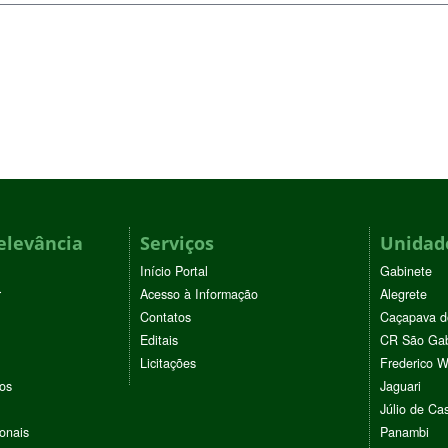
elevância
Serviços
Unidade
Início Portal
Gabinete
r
Acesso à Informação
Alegrete
Contatos
Caçapava d
Editais
CR São Gab
Licitações
Frederico 
vos
Jaguari
Júlio de Cas
ionais
Panambi