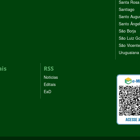
Santa Rosa
Santiago
Santo Augu
Santo Ânge
São Borja
São Luiz G
São Vicente
Uruguaiana
ais
RSS
Noticias
Editais
EaD