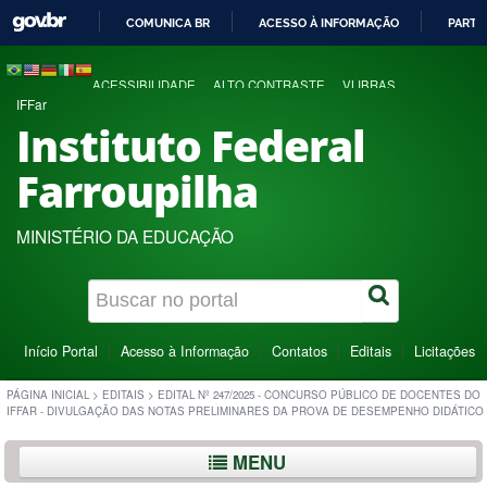
COMUNICA BR
ACESSO À INFORMAÇÃO
PARTI
IR
PARA
ACESSIBILIDADE
ALTO CONTRASTE
VLIBRAS
O
IFFar
CONTEÚDO
Instituto Federal
Farroupilha
MINISTÉRIO DA EDUCAÇÃO
Início Portal
Acesso à Informação
Contatos
Editais
Licitações
PÁGINA INICIAL
>
EDITAIS
>
EDITAL Nº 247/2025 - CONCURSO PÚBLICO DE DOCENTES DO
IFFAR - DIVULGAÇÃO DAS NOTAS PRELIMINARES DA PROVA DE DESEMPENHO DIDÁTICO
MENU