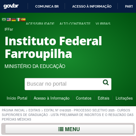
COMUNICA BR
ACESSO À INFORMAÇÃO
PARTI
IR
PARA
ACESSIBILIDADE
ALTO CONTRASTE
VLIBRAS
O
IFFar
CONTEÚDO
Instituto Federal
Farroupilha
MINISTÉRIO DA EDUCAÇÃO
Início Portal
Acesso à Informação
Contatos
Editais
Licitações
PÁGINA INICIAL
>
EDITAIS
>
EDITAL Nº 016/2025 - PROCESSO SELETIVO 2025 - CURSOS
SUPERIORES DE GRADUAÇÃO - LISTA PRELIMINAR DE INSCRITOS E O RESULTADO DAS
PERÍCIAS MÉDICAS
MENU