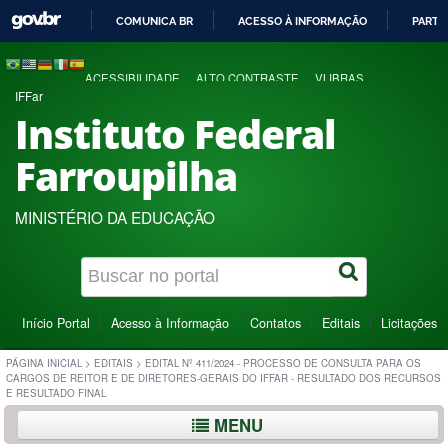
COMUNICA BR
ACESSO À INFORMAÇÃO
PARTI
IR
PARA
ACESSIBILIDADE
ALTO CONTRASTE
VLIBRAS
O
IFFar
CONTEÚDO
Instituto Federal
Farroupilha
MINISTÉRIO DA EDUCAÇÃO
Início Portal
Acesso à Informação
Contatos
Editais
Licitações
PÁGINA INICIAL
>
EDITAIS
>
EDITAL Nº 411/2024 - PROCESSO DE CONSULTA PARA OS
CARGOS DE REITOR E DE DIRETORES-GERAIS DO IFFAR - RESULTADO DOS RECURSOS
E RESULTADO FINAL
MENU