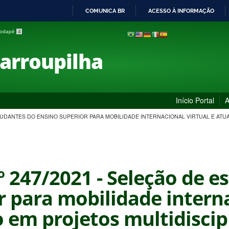
COMUNICA BR
ACESSO À INFORMAÇÃO
IR
 rodapé
4
PARA
O
Farroupilha
CONTEÚDO
Início Portal
A
ESTUDANTES DO ENSINO SUPERIOR PARA MOBILIDADE INTERNACIONAL VIRTUAL E AT
nº 247/2021 - Seleção de 
r para mobilidade interna
 em projetos multidiscip