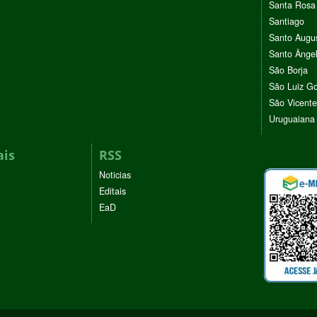
Santa Rosa
Santiago
Santo Augu
Santo Ânge
São Borja
São Luiz G
São Vicente
Uruguaiana
ais
RSS
Noticias
Editais
EaD