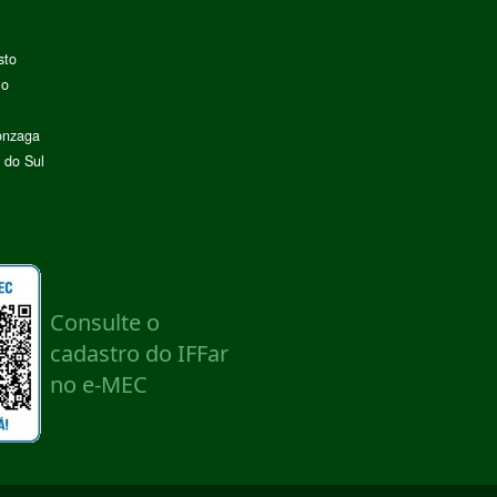
sto
lo
onzaga
 do Sul