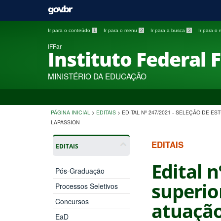
Ir para o conteúdo
1
Ir para o menu
2
Ir para a busca
3
Ir para o
IFFar
Instituto Federal 
MINISTÉRIO DA EDUCAÇÃO
PÁGINA INICIAL
>
EDITAIS
>
EDITAL Nº 247/2021 - SELEÇÃO DE 
LAPASSION
EDITAIS
EDITAIS
Edital 
Pós-Graduação
superio
Processos Seletivos
Concursos
atuação
EaD