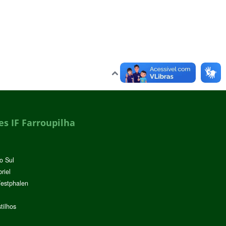
Voltar para o topo
s IF Farroupilha
o Sul
riel
Westphalen
tilhos