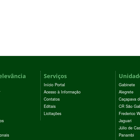
elevância
Serviços
Unidade
Início Portal
Gabinete
r
Acesso à Informação
Alegrete
Contatos
Caçapava d
Editais
CR São Gab
Licitações
Frederico 
vos
Jaguari
Júlio de Cas
ionais
Panambi