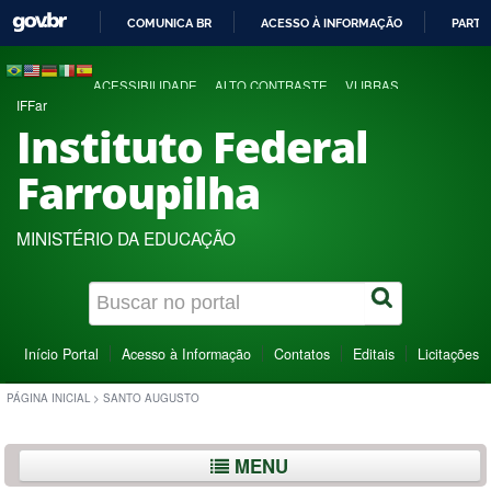
COMUNICA BR
ACESSO À INFORMAÇÃO
PARTI
IR
PARA
ACESSIBILIDADE
ALTO CONTRASTE
VLIBRAS
O
IFFar
CONTEÚDO
Instituto Federal
Farroupilha
MINISTÉRIO DA EDUCAÇÃO
Início Portal
Acesso à Informação
Contatos
Editais
Licitações
PÁGINA INICIAL
>
SANTO AUGUSTO
MENU