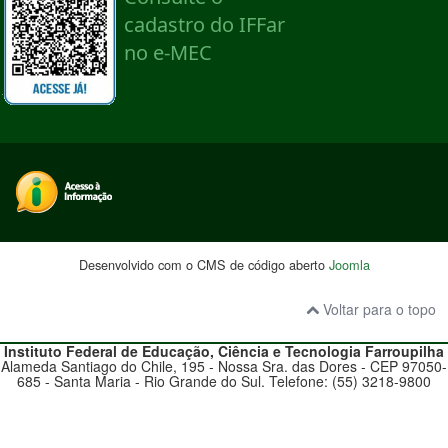
Desenvolvido com o CMS de código aberto
Joomla
Voltar para o topo
Instituto Federal de Educação, Ciência e Tecnologia
Farroupilha
Alameda Santiago do Chile, 195 - Nossa Sra. das Dores - CEP 97050-
685 - Santa Maria - Rio Grande do Sul. Telefone: (55) 3218-9800