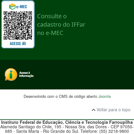
Desenvolvido com o CMS de código aberto
Joomla
Voltar para o topo
Instituto Federal de Educação, Ciência e Tecnologia
Farroupilha
Alameda Santiago do Chile, 195 - Nossa Sra. das Dores - CEP 97050-
685 - Santa Maria - Rio Grande do Sul. Telefone: (55) 3218-9800