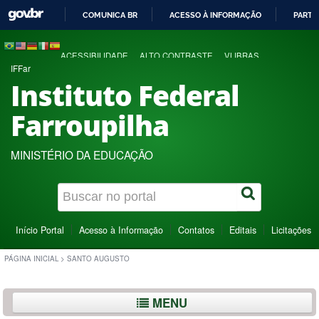
COMUNICA BR
ACESSO À INFORMAÇÃO
PARTI
IR
PARA
ACESSIBILIDADE
ALTO CONTRASTE
VLIBRAS
O
IFFar
CONTEÚDO
Instituto Federal
Farroupilha
MINISTÉRIO DA EDUCAÇÃO
Início Portal
Acesso à Informação
Contatos
Editais
Licitações
PÁGINA INICIAL
>
SANTO AUGUSTO
MENU