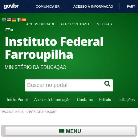
COMUNICA BR
ACESSO À INFORMAÇÃO
PARTI
IR
PARA
ACESSIBILIDADE
ALTO CONTRASTE
VLIBRAS
O
IFFar
CONTEÚDO
Instituto Federal
Farroupilha
MINISTÉRIO DA EDUCAÇÃO
Início Portal
Acesso à Informação
Contatos
Editais
Licitações
PÁGINA INICIAL
>
PÓS-GRADUAÇÃO
MENU