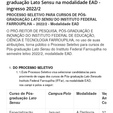
graduação Lato Sensu na modalidade EAD -
ingresso 2022/2
PROCESSO SELETIVO PARA CURSO
S DE PÓS-
GRADUAÇÃO
LATO SENSU
DO INSTITUTO FEDERAL
FARROUPILHA – 2022/2 - Modalidade EAD
O PRÓ-REITOR DE PESQUISA, PÓS-GRADUAÇÃO E
INOVAÇÃO DO INSTITUTO FEDERAL DE EDUCAÇÃO,
CIÊNCIA E TECNOLOGIA FARROUPILHA, no uso de suas
atribuições, torna público o Processo Seletivo para cursos de
Pós-graduação
Lato Sensu
do Instituto Federal Farroupilha no
semestre letivo 2022/2, modalidade EAD.
DO PROCESSO SELETIVO
1.Este Processo Seletivo visa selecionar candidatos/as para
provimento de vagas dos cursos de Pós-graduação
Lato Sensu
do
Instituto Federal Farroupilha (IFFar), na modalidade EAD,
nos
camp
i
e polos a seguir:
Curso de Pós-
Campus/Polo
Modalidade
Vagas
graduação
Lato
Ampla
Sensu
Conco
Especialização
Jaguari
A Distância
37