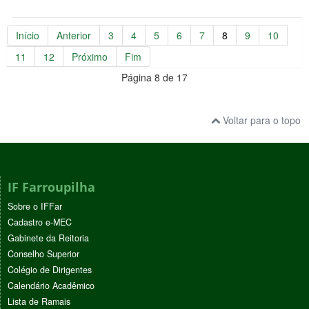
Início
Anterior
3
4
5
6
7
8
9
10
11
12
Próximo
Fim
Página 8 de 17
Voltar para o topo
IF Farroupilha
Sobre o IFFar
Cadastro e-MEC
Gabinete da Reitoria
Conselho Superior
Colégio de Dirigentes
Calendário Acadêmico
Lista de Ramais