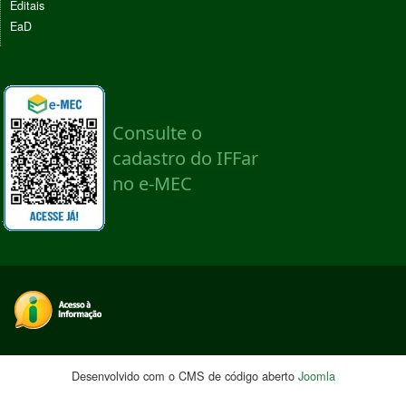
Editais
EaD
Desenvolvido com o CMS de código aberto
Joomla