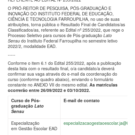
O PRÓ-REITOR DE PESQUISA, PÓS-GRADUAÇÃO E
INOVAÇÃO DO INSTITUTO FEDERAL DE EDUCAÇÃO,
CIÊNCIA E TECNOLOGIA FARROUPILHA, no uso de suas
atribuições, torna pública o Resultado Final de Candidatos/as
Classificados/as, referente ao Edital nº 255/2022, que rege o
Processo Seletivo para cursos de Pós-graduação
Lato
Sensu
do Instituto Federal Farroupilha no semestre letivo
2022/2, modalidade EAD.
-----
Conforme o item 6.1 do Edital 255/2022, após a publicação
desta lista com o resultado final, o/a candidato/a deverá
confirmar sua vaga através do e-mail da coordenação do
curso (conforme quadro abaixo), enviando o formulário
constante no ANEXO VII do mesmo edital.
As matrículas
ocorrerão entre 26/09/2022 e 03/10/2022.
Curso de Pós-
E-mail de contato
graduação
Lato
Sensu
Especialização
especializacaogestaoescolar.ja@iffar
em Gestão Escolar EAD