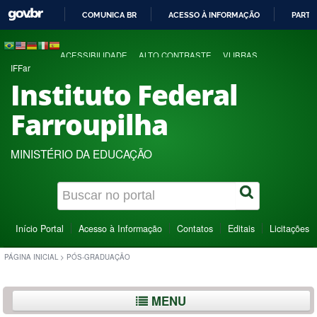
COMUNICA BR
ACESSO À INFORMAÇÃO
PARTI
IR
PARA
ACESSIBILIDADE
ALTO CONTRASTE
VLIBRAS
O
IFFar
CONTEÚDO
Instituto Federal
Farroupilha
MINISTÉRIO DA EDUCAÇÃO
Início Portal
Acesso à Informação
Contatos
Editais
Licitações
PÁGINA INICIAL
>
PÓS-GRADUAÇÃO
MENU