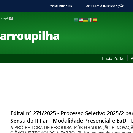
COMUNICA BR
ACESSO À INFORMAÇÃO
IR
 rodapé
4
PARA
O
Farroupilha
CONTEÚDO
Início Portal
A
Edital nº 271/2025 - Processo Seletivo 2025/2 
Sensu do IFFar - Modalidade Presencial e EaD - Li
A PRÓ-REITORA DE PESQUISA, PÓS-GRADUAÇÃO E INOVAÇ
CIÊNCIA E TECNOLOGIA FARROUPILHA, no uso de suas atribuiçõ