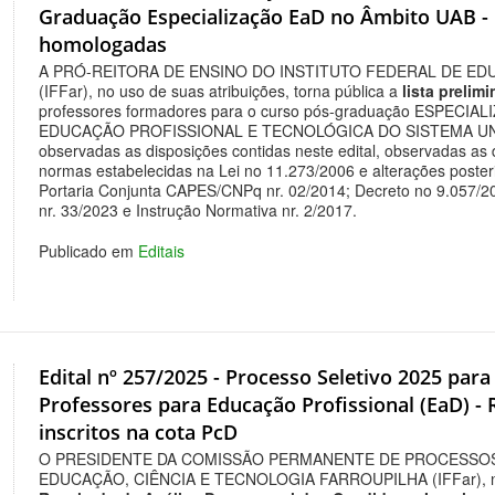
Graduação Especialização EaD no Âmbito UAB - L
homologadas
A PRÓ-REITORA DE ENSINO DO INSTITUTO FEDERAL DE ED
(IFFar), no uso de suas atribuições, torna pública a
lista prelim
professores formadores para o curso pós-graduação ESPEC
EDUCAÇÃO PROFISSIONAL E TECNOLÓGICA DO SISTEMA UNI
observadas as disposições contidas neste edital, observadas as 
normas estabelecidas na Lei no 11.273/2006 e alterações poste
Portaria Conjunta CAPES/CNPq nr. 02/2014; Decreto no 9.057/20
nr. 33/2023 e Instrução Normativa nr. 2/2017.
Publicado em
Editais
Edital nº 257/2025 - Processo Seletivo 2025 pa
Professores para Educação Profissional (EaD) -
inscritos na cota PcD
O PRESIDENTE DA COMISSÃO PERMANENTE DE PROCESSOS
EDUCAÇÃO, CIÊNCIA E TECNOLOGIA FARROUPILHA (IFFar), no us