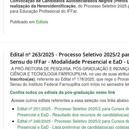
Convocação de C
andidatos Autodeclarados Negros (Pretos
realização da Heteroidentificação
, do Processo Seletivo 2025
para Educação Profissional do IFFar.
Publicado em
Editais
Edital nº 263/2025 - Processo Seletivo 2025/2 
Sensu do IFFar - Modalidade Presencial e EaD - L
A PRÓ-REITORA DE PESQUISA, PÓS-GRADUAÇÃO E INOVAÇ
CIÊNCIA E TECNOLOGIA FARROUPILHA, no uso de suas atribuiç
Inscritos(as)
, referente ao Edital nº 178/2025, que rege o Proc
Sensu do Instituto Federal Farroupilha com início no semestre l
Confira todos os editais da pós-graduação neste link
Acesse outros editais referentes a essa seleção nos links abaixo
Edital nº 251/2025 - Processo Seletivo 2025/2 para Cursos
Presencial e EaD - Resultado dos recursos de candidatos(as)
Edital nº 246/2025 - Processo Seletivo 2025/2 para Cursos
Presencial e EaD - Lista preliminar de candidatos(as) cotista