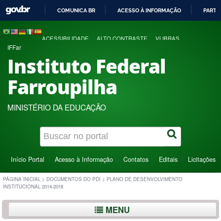
COMUNICA BR
ACESSO À INFORMAÇÃO
PARTI
IR
PARA
ACESSIBILIDADE
ALTO CONTRASTE
VLIBRAS
O
IFFar
CONTEÚDO
Instituto Federal
Farroupilha
MINISTÉRIO DA EDUCAÇÃO
Início Portal
Acesso à Informação
Contatos
Editais
Licitações
PÁGINA INICIAL
>
DOCUMENTOS DO PDI
>
PLANO DE DESENVOLVIMENTO
INSTITUCIONAL 2014-2018
MENU