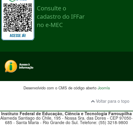
Desenvolvido com o CMS de código aberto
Joomla
Voltar para o topo
Instituto Federal de Educação, Ciência e Tecnologia
Farroupilha
Alameda Santiago do Chile, 195 - Nossa Sra. das Dores - CEP 97050-
685 - Santa Maria - Rio Grande do Sul. Telefone: (55) 3218-9800