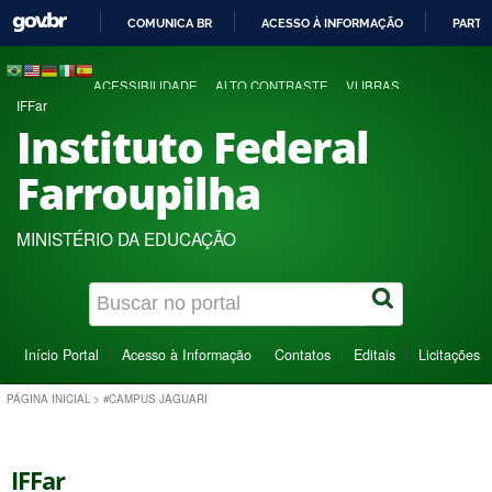
COMUNICA BR
ACESSO À INFORMAÇÃO
PARTI
IR
PARA
ACESSIBILIDADE
ALTO CONTRASTE
VLIBRAS
O
IFFar
CONTEÚDO
Instituto Federal
Farroupilha
MINISTÉRIO DA EDUCAÇÃO
Início Portal
Acesso à Informação
Contatos
Editais
Licitações
PÁGINA INICIAL
>
#CAMPUS JAGUARI
IFFar