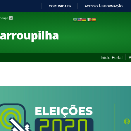
COMUNICA BR
ACESSO À INFORMAÇÃO
IR
 rodapé
4
PARA
O
Farroupilha
CONTEÚDO
Início Portal
A