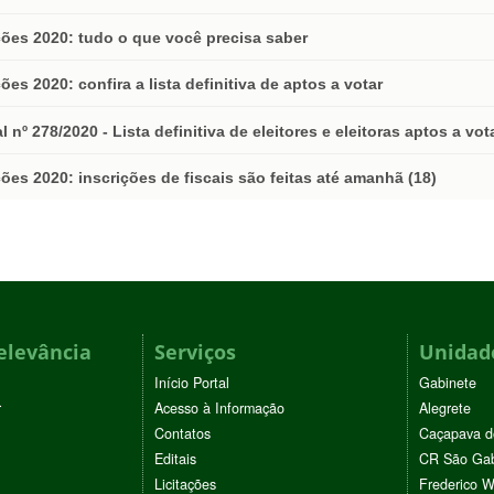
ções 2020: tudo o que você precisa saber
ções 2020: confira a lista definitiva de aptos a votar
al nº 278/2020 - Lista definitiva de eleitores e eleitoras aptos a vot
ções 2020: inscrições de fiscais são feitas até amanhã (18)
elevância
Serviços
Unidade
Início Portal
Gabinete
r
Acesso à Informação
Alegrete
Contatos
Caçapava d
Editais
CR São Gab
Licitações
Frederico 