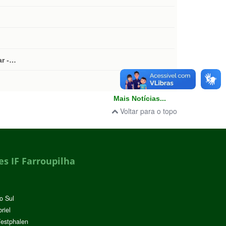
ar -…
Mais Notícias...
Voltar para o topo
s IF Farroupilha
o Sul
riel
Westphalen