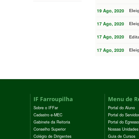
19 Ago, 2020
Elei
17 Ago, 2020
Elei
17 Ago, 2020
Edit
17 Ago, 2020
Elei
IF Farroupilha
Menu de R
Sobre o IFFar
Portal do Aluno
Cadastro e-MEC
Portal do Servido
Gabinete da Reitoria
Portal do Egresso
Conselho Superior
Nossas Unidades
Colégio de Dirigentes
Guia de Cursos