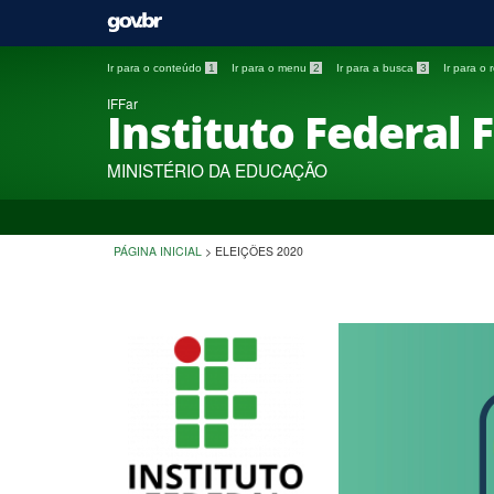
Ir para o conteúdo
1
Ir para o menu
2
Ir para a busca
3
Ir para o
IFFar
Instituto Federal 
MINISTÉRIO DA EDUCAÇÃO
PÁGINA INICIAL
>
ELEIÇÕES 2020