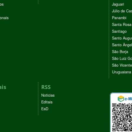
vos
Jaguari
Júlio de Cas
ionais
Panambi
Santa Rosa
Santiago
Santo Augu
Santo Ânge
São Borja
São Luiz G
São Vicente
Uruguaiana
ais
RSS
Noticias
Editais
EaD