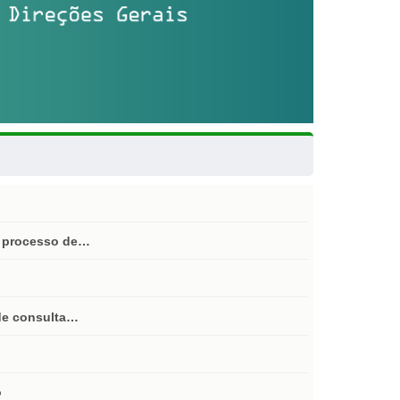
do processo de…
 de consulta…
o