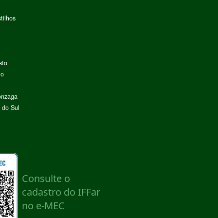
tilhos
sto
lo
onzaga
 do Sul