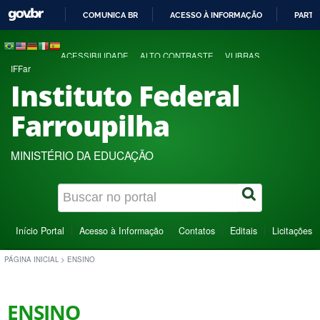
COMUNICA BR
ACESSO À INFORMAÇÃO
PARTI
IR
PARA
ACESSIBILIDADE
ALTO CONTRASTE
VLIBRAS
O
IFFar
CONTEÚDO
Instituto Federal
Farroupilha
MINISTÉRIO DA EDUCAÇÃO
Início Portal
Acesso à Informação
Contatos
Editais
Licitações
PÁGINA INICIAL
>
ENSINO
ENSINO