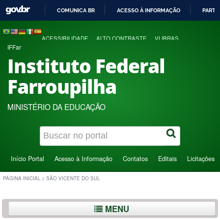
COMUNICA BR
ACESSO À INFORMAÇÃO
PARTI
IR
PARA
ACESSIBILIDADE
ALTO CONTRASTE
VLIBRAS
O
IFFar
CONTEÚDO
Instituto Federal
Farroupilha
MINISTÉRIO DA EDUCAÇÃO
Início Portal
Acesso à Informação
Contatos
Editais
Licitações
PÁGINA INICIAL
>
SÃO VICENTE DO SUL
MENU