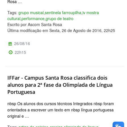
Rosa …
Tags:
grupo musical
,
sentinela farroupilha
,
iv mostra
cultural
,
performance
,
grupo de teatro
Escrito por Ascom Santa Rosa
Última modificação em Sexta, 26 de Agosto de 2016, 22h25
26/08/16
22h15
IFFar - Campus Santa Rosa classifica dois
alunos para 2ª fase da Olimpíada de Língua
Portuguesa
nbsp Os alunos dos cursos técnicos Integrados nbsp foram
orientados a escrever um texto em nbsp língua portuguesa
original e …
Tags:
artigo de opiniao
,
cronica
,
olimpiada de lingua