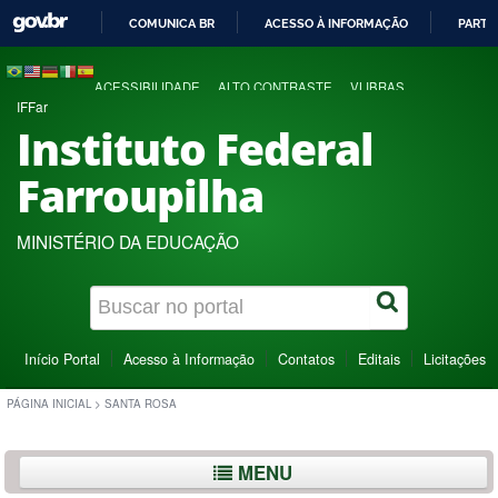
COMUNICA BR
ACESSO À INFORMAÇÃO
PARTI
IR
PARA
ACESSIBILIDADE
ALTO CONTRASTE
VLIBRAS
O
IFFar
CONTEÚDO
Instituto Federal
Farroupilha
MINISTÉRIO DA EDUCAÇÃO
Início Portal
Acesso à Informação
Contatos
Editais
Licitações
PÁGINA INICIAL
>
SANTA ROSA
MENU