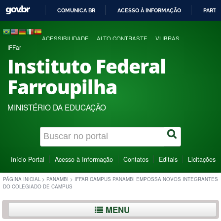
COMUNICA BR
ACESSO À INFORMAÇÃO
PARTI
IR
PARA
ACESSIBILIDADE
ALTO CONTRASTE
VLIBRAS
O
IFFar
CONTEÚDO
Instituto Federal
Farroupilha
MINISTÉRIO DA EDUCAÇÃO
Início Portal
Acesso à Informação
Contatos
Editais
Licitações
PÁGINA INICIAL
>
PANAMBI
>
IFFAR CAMPUS PANAMBI EMPOSSA NOVOS INTEGRANTES
DO COLEGIADO DE CAMPUS
MENU