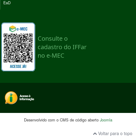
EaD
Desenvolvido com o CMS de código aberto
Joomla
Voltar para o topo