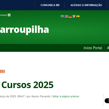
COMUNICA BR
ACESSO À INFORMAÇÃO
IR
 rodapé
4
PARA
O
Farroupilha
CONTEÚDO
Início Portal
A
MBI
 Cursos 2025
Março de 2025, 09h47
|
por Ascom Panambi
|
Voltar à página anterior