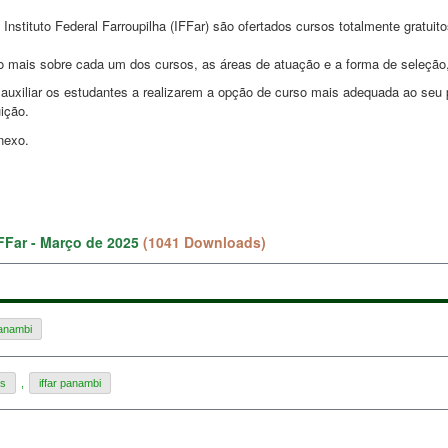
Instituto Federal Farroupilha (IFFar) são ofertados
cursos totalmente gratui
 mais sobre cada um dos cursos, as áreas de atuação e a forma de seleção
é auxiliar os estudantes a realizarem a opção de curso mais adequada ao seu
ição.
nexo.
FFar - Março de 2025
(1041 Downloads)
Panambi
os
,
iffar panambi