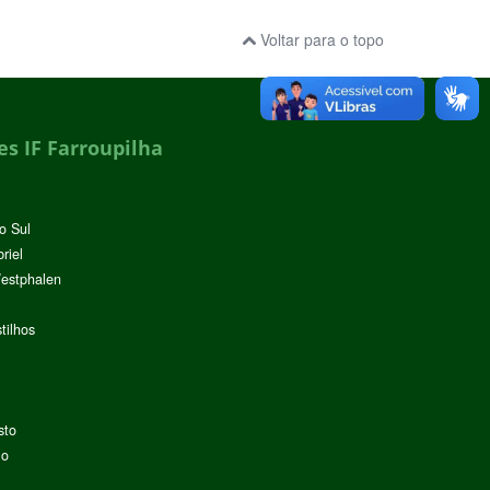
Voltar para o topo
s IF Farroupilha
o Sul
riel
Westphalen
tilhos
sto
lo