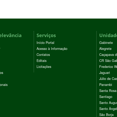
elevância
Serviços
Unidade
Início Portal
Gabinete
r
Acesso à Informação
Alegrete
Contatos
Caçapava d
Editais
CR São Gab
Licitações
Frederico 
vos
Jaguari
Júlio de Cas
ionais
Panambi
Santa Rosa
Santiago
Santo Augu
Santo Ânge
São Borja