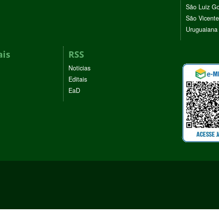
São Luiz G
São Vicente
Uruguaiana
ais
RSS
Noticias
Editais
EaD