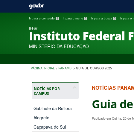
Ir para o conteúdo
1
Ir para o menu
2
Ir para a busca
3
Ir para o
IFFar
Instituto Federal 
MINISTÉRIO DA EDUCAÇÃO
PÁGINA INICIAL
>
PANAMBI
>
GUIA DE CURSOS 2025
NOTÍCIAS PANA
NOTÍCIAS POR
CAMPUS
Guia de
Gabinete da Reitora
Alegrete
Publicado em Quinta, 20 de 
Caçapava do Sul