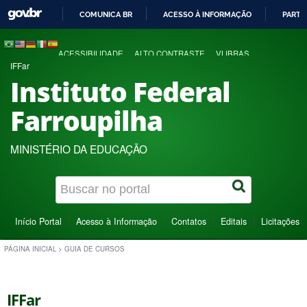
COMUNICA BR
ACESSO À INFORMAÇÃO
PARTI
IR
PARA
ACESSIBILIDADE
ALTO CONTRASTE
VLIBRAS
O
IFFar
CONTEÚDO
Instituto Federal
Farroupilha
MINISTÉRIO DA EDUCAÇÃO
Início Portal
Acesso à Informação
Contatos
Editais
Licitações
PÁGINA INICIAL
>
GUIA DE CURSOS
IFFar