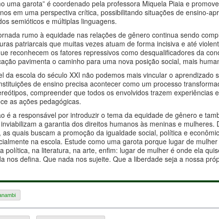
mo uma garota” é coordenado pela professora Miquela Piaia e promo
nos em uma perspectiva crítica, possibilitando situações de ensino-apr
dos semióticos e múltiplas linguagens.
 jornada rumo à equidade nas relações de gênero continua sendo comp
turas patriarcais que muitas vezes atuam de forma incisiva e até viol
 que reconhecem os fatores repressivos como desqualificadores da co
ção pavimenta o caminho para uma nova posição social, mais huma
l da escola do século XXI não podemos mais vincular o aprendizado 
stituições de ensino precisa acontecer como um processo transformador
reótipos, compreender que todos os envolvidos trazem experiências e
uece as ações pedagógicas.
o é a responsável por introduzir o tema da equidade de gênero e ta
s inviabilizam a garantia dos direitos humanos às meninas e mulheres. 
, as quais buscam a promoção da igualdade social, política e econômi
cialmente na escola. Estude como uma garota porque lugar de mulher
a política, na literatura, na arte, enfim: lugar de mulher é onde ela 
a nos defina. Que nada nos sujeite. Que a liberdade seja a nossa próp
Panambi