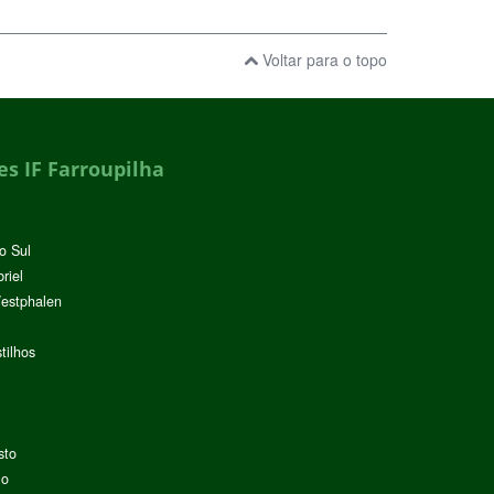
Voltar para o topo
s IF Farroupilha
o Sul
riel
Westphalen
tilhos
sto
lo