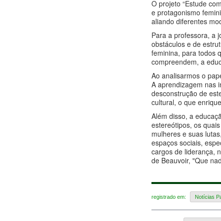
O projeto “Estude co
e protagonismo femini
aliando diferentes mo
Para a professora, a
obstáculos e de estru
feminina, para todos
compreendem, a educa
Ao analisarmos o pape
A aprendizagem nas in
desconstrução de este
cultural, o que enriq
Além disso, a educaçã
estereótipos, os quai
mulheres e suas lutas
espaços sociais, espe
cargos de liderança, n
de Beauvoir, "Que nad
registrado em:
Notícias 