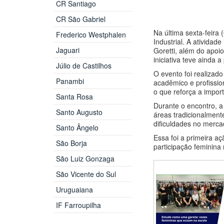
CR Santiago
CR São Gabriel
Na última sexta-feir
Frederico Westphalen
Industrial. A atividad
Jaguari
Goretti, além do apoi
iniciativa teve ainda
Júlio de Castilhos
O evento foi realizado
Panambi
acadêmico e profissio
o que reforça a impor
Santa Rosa
Durante o encontro, a
Santo Augusto
áreas tradicionalment
dificuldades no merca
Santo Ângelo
Essa foi a primeira a
São Borja
participação feminina 
São Luiz Gonzaga
São Vicente do Sul
Uruguaiana
IF Farroupilha