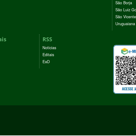
São Borja
São Luiz G
São Vicente
Uruguaiana
ais
RSS
Noticias
Editais
EaD