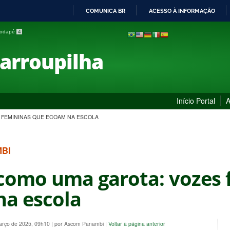
COMUNICA BR
ACESSO À INFORMAÇÃO
IR
 rodapé
4
PARA
O
Farroupilha
CONTEÚDO
Início Portal
A
 FEMININAS QUE ECOAM NA ESCOLA
MBI
como uma garota: vozes 
a escola
Março de 2025, 09h10
|
por Ascom Panambi
|
Voltar à página anterior