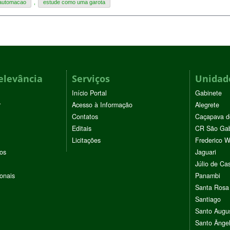
 automacao
,
estude como uma garota
elevância
Serviços
Unidade
Início Portal
Gabinete
r
Acesso à Informação
Alegrete
Contatos
Caçapava d
Editais
CR São Gab
Licitações
Frederico 
vos
Jaguari
Júlio de Cas
ionais
Panambi
Santa Rosa
Santiago
Santo Augu
Santo Ânge