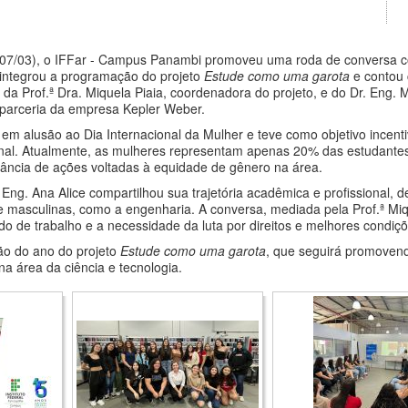
a (07/03), o IFFar - Campus Panambi promoveu uma roda de conversa
e integrou a programação do projeto
Estude como uma garota
e contou 
o da Prof.ª Dra. Miquela Piaia, coordenadora do projeto, e do Dr. Eng.
 a parceria da empresa Kepler Weber.
 em alusão ao Dia Internacional da Mulher e teve como objetivo incenti
nal. Atualmente, as mulheres representam apenas 20% das estudantes 
tância de ações voltadas à equidade de gênero na área.
 Eng. Ana Alice compartilhou sua trajetória acadêmica e profissional,
e masculinas, como a engenharia. A conversa, mediada pela Prof.ª Miq
do de trabalho e a necessidade da luta por direitos e melhores condiçõ
ção do ano do projeto
Estude como uma garota
, que seguirá promovend
na área da ciência e tecnologia.