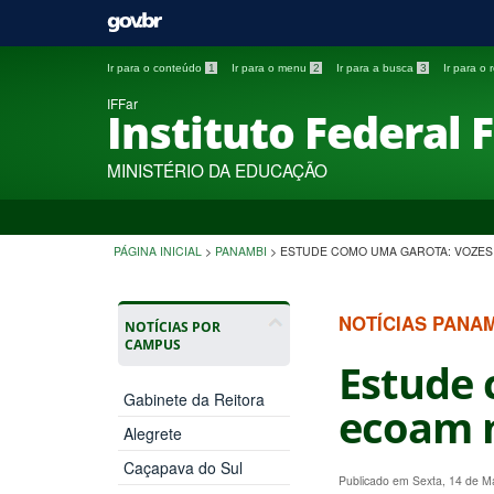
Ir para o conteúdo
1
Ir para o menu
2
Ir para a busca
3
Ir para o
IFFar
Instituto Federal 
MINISTÉRIO DA EDUCAÇÃO
PÁGINA INICIAL
>
PANAMBI
>
ESTUDE COMO UMA GAROTA: VOZES
NOTÍCIAS PANA
NOTÍCIAS POR
CAMPUS
Estude 
Gabinete da Reitora
ecoam n
Alegrete
Caçapava do Sul
Publicado em Sexta, 14 de 