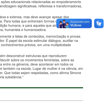
ve ações educacionais relacionadas ao empoderamento
endizagem significativas, reflexivas e transformadoras,
lexa e extensa, mas deve avançar apesar dos
enta. Para todas que enfrentam formas de repressão
ndição humana, e para aqueles que ainda não
na, humanista e humanizadora.
somente a listas de conteúdos, memorização e provas.
. É papel da escola estimular diálogos, auxiliar na
 conhecimentos prévios, em uma multiplicidade
mbém desconstruir estruturas que reproduzem
Discutir sobre os movimentos feministas, sobre as
ca entre os gêneros, deve acontecer em todos os
 é também na escola. Lugar de mulher é na ciência, em
quiser. Que todas sejam respeitadas, como afirma Simone
ria substância."