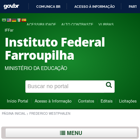
COMUNICA BR
ACESSO À INFORMAÇÃO
PARTI
IR
PARA
ACESSIBILIDADE
ALTO CONTRASTE
VLIBRAS
O
IFFar
CONTEÚDO
Instituto Federal
Farroupilha
MINISTÉRIO DA EDUCAÇÃO
Início Portal
Acesso à Informação
Contatos
Editais
Licitações
PÁGINA INICIAL
>
FREDERICO WESTPHALEN
MENU