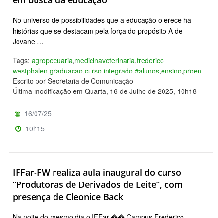
em busca da educação
No universo de possibilidades que a educação oferece há
histórias que se destacam pela força do propósito A de
Jovane …
Tags:
agropecuaria
,
medicinaveterinaria
,
frederico
westphalen
,
graduacao
,
curso integrado
,
#alunos
,
ensino
,
proen
Escrito por Secretaria de Comunicação
Última modificação em Quarta, 16 de Julho de 2025, 10h18
16/07/25
10h15
IFFar-FW realiza aula inaugural do curso
“Produtoras de Derivados de Leite”, com
presença de Cleonice Back
Na noite do mesmo dia o IFFar �� Campus Frederico