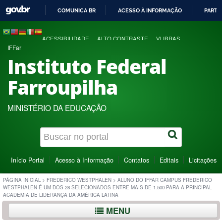
COMUNICA BR
ACESSO À INFORMAÇÃO
PARTI
IR
PARA
ACESSIBILIDADE
ALTO CONTRASTE
VLIBRAS
O
IFFar
CONTEÚDO
Instituto Federal
Farroupilha
MINISTÉRIO DA EDUCAÇÃO
Início Portal
Acesso à Informação
Contatos
Editais
Licitações
PÁGINA INICIAL
>
FREDERICO WESTPHALEN
>
ALUNO DO IFFAR CAMPUS FREDERICO
WESTPHALEN É UM DOS 28 SELECIONADOS ENTRE MAIS DE 1.500 PARA A PRINCIPAL
ACADEMIA DE LIDERANÇA DA AMÉRICA LATINA
MENU