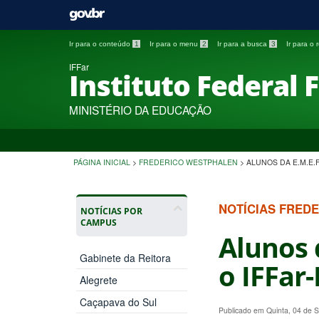
Ir para o conteúdo
1
Ir para o menu
2
Ir para a busca
3
Ir para o
IFFar
Instituto Federal 
MINISTÉRIO DA EDUCAÇÃO
PÁGINA INICIAL
>
FREDERICO WESTPHALEN
>
ALUNOS DA E.M.E.
NOTÍCIAS FRED
NOTÍCIAS POR
CAMPUS
Alunos 
Gabinete da Reitora
o IFFar
Alegrete
Caçapava do Sul
Publicado em Quinta, 04 de