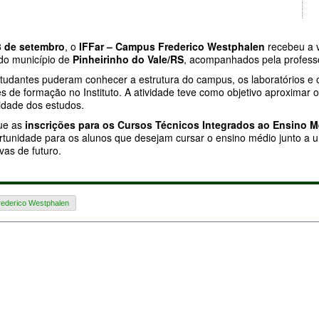
3 de setembro
, o
IFFar – Campus Frederico Westphalen
recebeu a v
 do município de
Pinheirinho do Vale/RS
, acompanhados pela profes
estudantes puderam conhecer a estrutura do campus, os laboratórios e
s de formação no Instituto. A atividade teve como objetivo aproximar
uidade dos estudos.
ue as
inscrições para os Cursos Técnicos Integrados ao Ensino M
rtunidade para os alunos que desejam cursar o ensino médio junto a 
vas de futuro.
rederico Westphalen