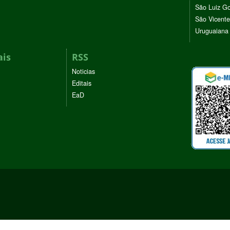
São Luiz G
São Vicente
Uruguaiana
ais
RSS
Noticias
Editais
EaD