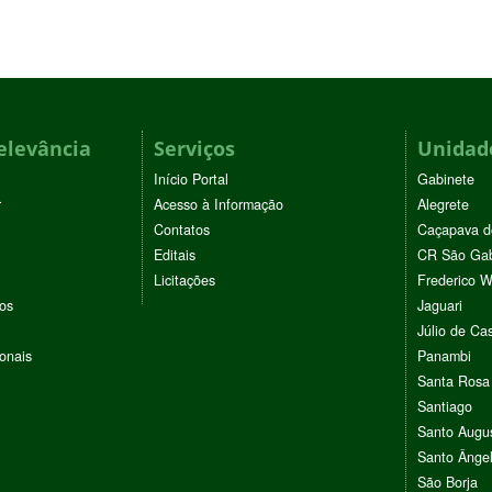
elevância
Serviços
Unidade
Início Portal
Gabinete
r
Acesso à Informação
Alegrete
Contatos
Caçapava d
Editais
CR São Gab
Licitações
Frederico 
vos
Jaguari
Júlio de Cas
ionais
Panambi
Santa Rosa
Santiago
Santo Augu
Santo Ânge
São Borja