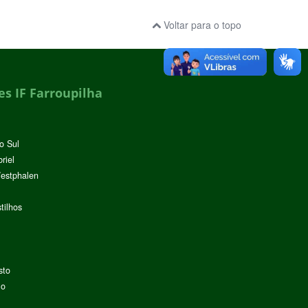
Voltar para o topo
s IF Farroupilha
o Sul
riel
Westphalen
tilhos
sto
lo