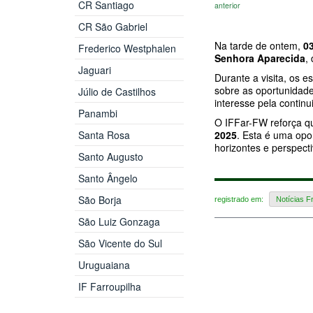
CR Santiago
anterior
CR São Gabriel
Na tarde de ontem,
0
Frederico Westphalen
Senhora Aparecida
,
Jaguari
Durante a visita, os 
sobre as oportunidade
Júlio de Castilhos
interesse pela contin
Panambi
O IFFar-FW reforça q
Santa Rosa
2025
. Esta é uma opo
horizontes e perspecti
Santo Augusto
Santo Ângelo
São Borja
registrado em:
Notícias F
São Luiz Gonzaga
São Vicente do Sul
Uruguaiana
IF Farroupilha