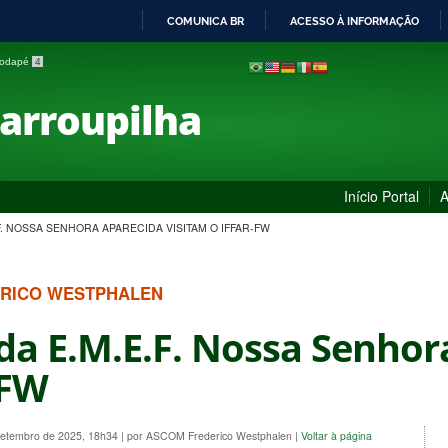
COMUNICA BR
ACESSO À INFORMAÇÃO
IR
 rodapé
4
PARA
O
Farroupilha
CONTEÚDO
Início Portal
A
F. NOSSA SENHORA APARECIDA VISITAM O IFFAR-FW
ERICO WESTPHALEN
da E.M.E.F. Nossa Senhor
-FW
 Setembro de 2025, 18h34
|
por ASCOM Frederico Westphalen
|
Voltar à página