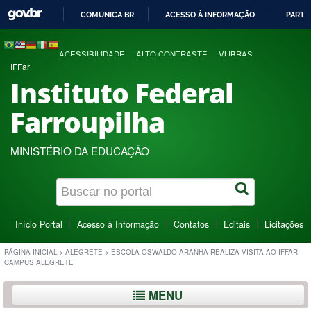
COMUNICA BR
ACESSO À INFORMAÇÃO
PARTI
IR
PARA
ACESSIBILIDADE
ALTO CONTRASTE
VLIBRAS
O
IFFar
CONTEÚDO
Instituto Federal
Farroupilha
MINISTÉRIO DA EDUCAÇÃO
Início Portal
Acesso à Informação
Contatos
Editais
Licitações
PÁGINA INICIAL
>
ALEGRETE
>
ESCOLA OSWALDO ARANHA REALIZA VISITA AO IFFAR
CAMPUS ALEGRETE
MENU