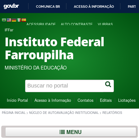
COMUNICA BR
ACESSO À INFORMAÇÃO
PARTI
IR
PARA
ACESSIBILIDADE
ALTO CONTRASTE
VLIBRAS
O
IFFar
CONTEÚDO
Instituto Federal
Farroupilha
MINISTÉRIO DA EDUCAÇÃO
Início Portal
Acesso à Informação
Contatos
Editais
Licitações
PÁGINA INICIAL
>
NÚCLEO DE AUTOAVALIAÇÃO INSTITUCIONAL
>
RELATÓRIOS
MENU