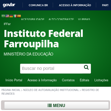
COMUNICA BR
ACESSO À INFORMAÇÃO
PARTI
IR
PARA
ACESSIBILIDADE
ALTO CONTRASTE
VLIBRAS
O
IFFar
CONTEÚDO
Instituto Federal
Farroupilha
MINISTÉRIO DA EDUCAÇÃO
Início Portal
Acesso à Informação
Contatos
Editais
Licitações
PÁGINA INICIAL
>
NÚCLEO DE AUTOAVALIAÇÃO INSTITUCIONAL
>
REGISTRO DE
REUNIÕES
MENU