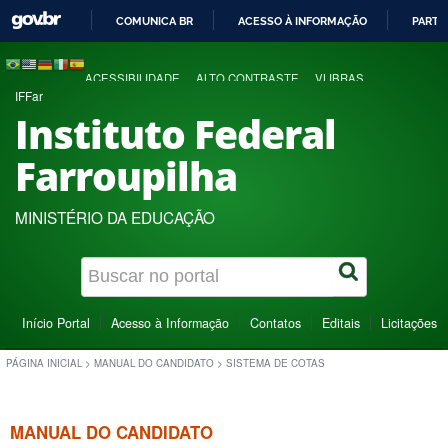
COMUNICA BR
ACESSO À INFORMAÇÃO
PARTI
IR
PARA
ACESSIBILIDADE
ALTO CONTRASTE
VLIBRAS
O
IFFar
CONTEÚDO
Instituto Federal
Farroupilha
MINISTÉRIO DA EDUCAÇÃO
Início Portal
Acesso à Informação
Contatos
Editais
Licitações
PÁGINA INICIAL
>
MANUAL DO CANDIDATO
>
SISTEMA DE COTAS
MANUAL DO CANDIDATO