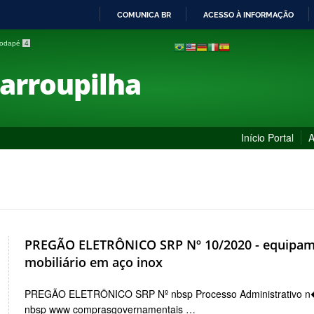
COMUNICA BR
ACESSO À INFORMAÇÃO
IR
 rodapé
4
PARA
O
Farroupilha
CONTEÚDO
Início Portal
A
PREGÃO ELETRÔNICO SRP Nº 10/2020 - equipamen
mobiliário em aço inox
PREGÃO ELETRÔNICO SRP Nº nbsp Processo Administrativo n
nbsp www comprasgovernamentais …