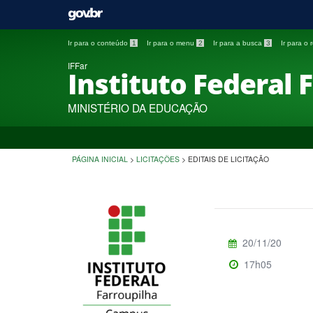
Ir para o conteúdo
1
Ir para o menu
2
Ir para a busca
3
Ir para o
IFFar
Instituto Federal 
MINISTÉRIO DA EDUCAÇÃO
PÁGINA INICIAL
>
LICITAÇÕES
>
EDITAIS DE LICITAÇÃO
20/11/20
17h05