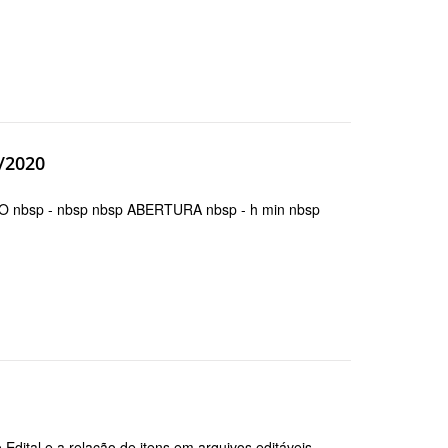
/2020
nbsp - nbsp nbsp ABERTURA nbsp - h min nbsp
dital e a relação de itens em arquivos editáveis.