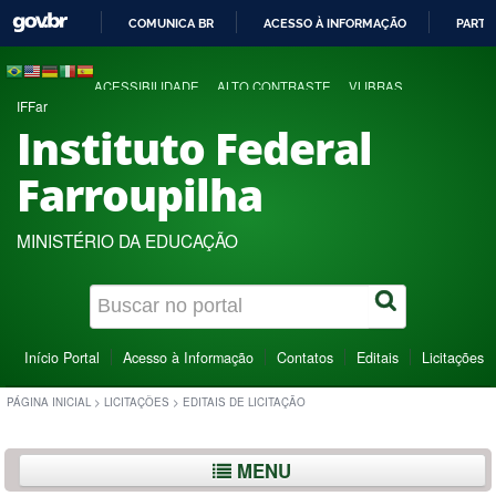
COMUNICA BR
ACESSO À INFORMAÇÃO
PARTI
IR
PARA
ACESSIBILIDADE
ALTO CONTRASTE
VLIBRAS
O
IFFar
CONTEÚDO
Instituto Federal
Farroupilha
MINISTÉRIO DA EDUCAÇÃO
Início Portal
Acesso à Informação
Contatos
Editais
Licitações
PÁGINA INICIAL
>
LICITAÇÕES
>
EDITAIS DE LICITAÇÃO
MENU