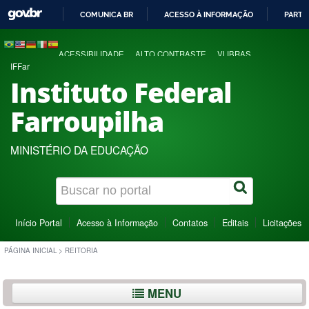
COMUNICA BR
ACESSO À INFORMAÇÃO
PARTI
IR
PARA
ACESSIBILIDADE
ALTO CONTRASTE
VLIBRAS
O
IFFar
CONTEÚDO
Instituto Federal
Farroupilha
MINISTÉRIO DA EDUCAÇÃO
Início Portal
Acesso à Informação
Contatos
Editais
Licitações
PÁGINA INICIAL
>
REITORIA
MENU