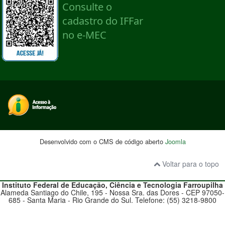
Desenvolvido com o CMS de código aberto
Joomla
Voltar para o topo
Instituto Federal de Educação, Ciência e Tecnologia
Farroupilha
Alameda Santiago do Chile, 195 - Nossa Sra. das Dores - CEP 97050-
685 - Santa Maria - Rio Grande do Sul. Telefone: (55) 3218-9800