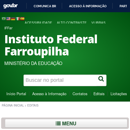
COMUNICA BR
ACESSO À INFORMAÇÃO
PARTI
IR
PARA
ACESSIBILIDADE
ALTO CONTRASTE
VLIBRAS
O
IFFar
CONTEÚDO
Instituto Federal
Farroupilha
MINISTÉRIO DA EDUCAÇÃO
Início Portal
Acesso à Informação
Contatos
Editais
Licitações
PÁGINA INICIAL
>
EDITAIS
MENU