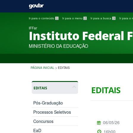
Ir para o conteúdo
1
Ir para o menu
2
Ir para a busca
3
Ir para o
IFFar
Instituto Federal 
MINISTÉRIO DA EDUCAÇÃO
PÁGINA INICIAL
>
EDITAIS
EDITAIS
EDITAIS
Pós-Graduação
Processos Seletivos
Concursos
06/05/26
EaD
16h00