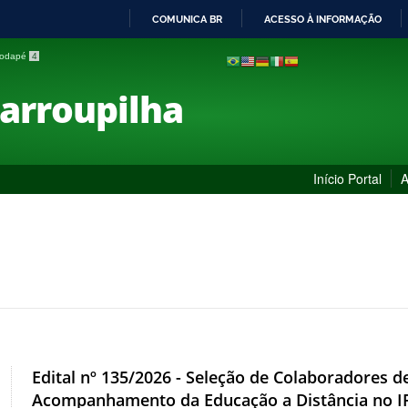
COMUNICA BR
ACESSO À INFORMAÇÃO
IR
 rodapé
4
PARA
O
Farroupilha
CONTEÚDO
Início Portal
A
Edital nº 135/2026 - Seleção de Colaboradores 
Acompanhamento da Educação a Distância no I