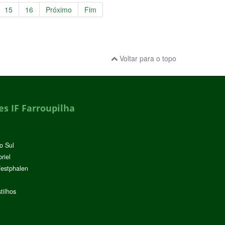
15
16
Próximo
Fim
Voltar para o topo
s IF Farroupilha
o Sul
riel
Westphalen
tilhos