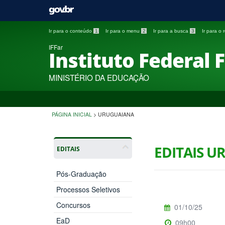
Ir para o conteúdo
1
Ir para o menu
2
Ir para a busca
3
Ir para o
IFFar
Instituto Federal 
MINISTÉRIO DA EDUCAÇÃO
PÁGINA INICIAL
>
URUGUAIANA
EDITAIS 
EDITAIS
Pós-Graduação
Processos Seletivos
Concursos
01/10/25
EaD
09h00