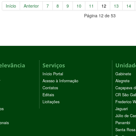
Início
Anterior
7
8
9
10
11
12
13
14
Página 12 de 53
elevância
Serviços
Unidade
Início Portal
Gabinete
r
Acesso à Informação
Alegrete
Contatos
Caçapava d
Editais
CR São Gab
Licitações
Frederico 
vos
Jaguari
Júlio de Cas
ionais
Panambi
Santa Rosa